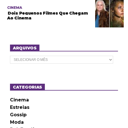
CINEMA
Dois Pequenos Filmes Que Chegam
Ao Cinema
ARQUIVOS
A
r
q
u
i
v
o
CATEGORIAS
s
Cinema
Estreias
Gossip
Moda