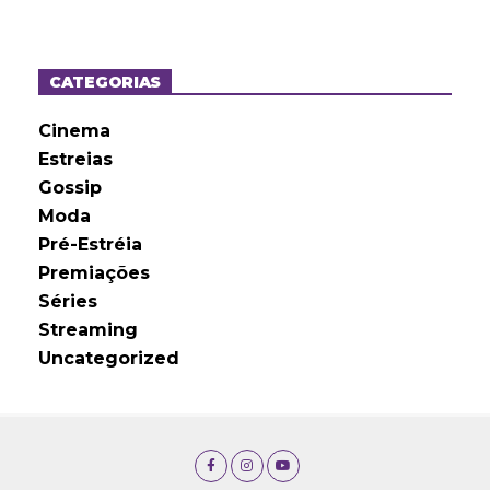
q
u
i
v
o
CATEGORIAS
s
Cinema
Estreias
Gossip
Moda
Pré-Estréia
Premiações
Séries
Streaming
Uncategorized