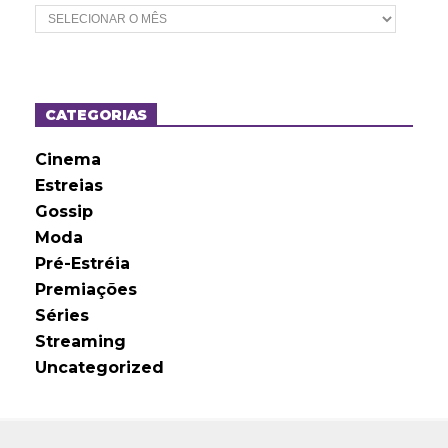
A
r
q
u
i
v
o
CATEGORIAS
s
Cinema
Estreias
Gossip
Moda
Pré-Estréia
Premiações
Séries
Streaming
Uncategorized