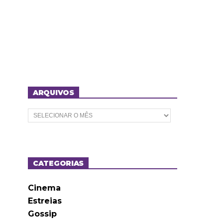
ARQUIVOS
A
r
q
u
i
v
o
CATEGORIAS
s
Cinema
Estreias
Gossip