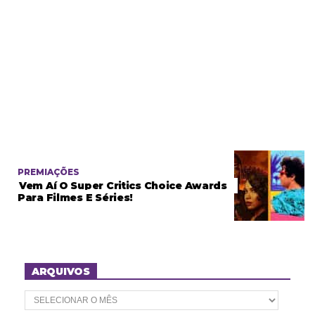
PREMIAÇÕES
Vem Aí O Super Critics Choice Awards
Para Filmes E Séries!
ARQUIVOS
A
r