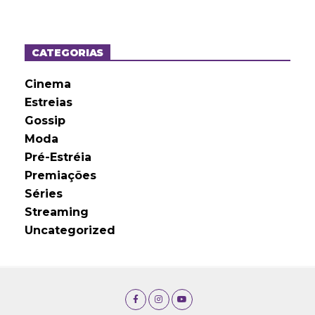
q
u
i
v
o
CATEGORIAS
s
Cinema
Estreias
Gossip
Moda
Pré-Estréia
Premiações
Séries
Streaming
Uncategorized