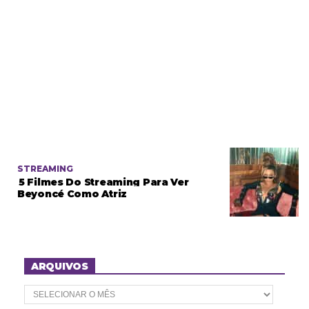
STREAMING
5 Filmes Do Streaming Para Ver
Beyoncé Como Atriz
ARQUIVOS
A
r