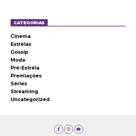
q
u
i
v
o
CATEGORIAS
s
Cinema
Estreias
Gossip
Moda
Pré-Estréia
Premiações
Séries
Streaming
Uncategorized