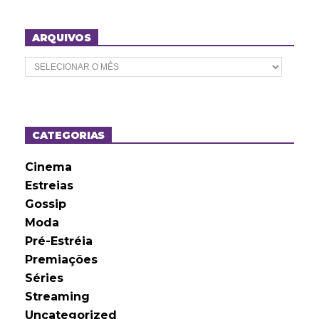
ARQUIVOS
A
r
q
u
i
v
o
CATEGORIAS
s
Cinema
Estreias
Gossip
Moda
Pré-Estréia
Premiações
Séries
Streaming
Uncategorized