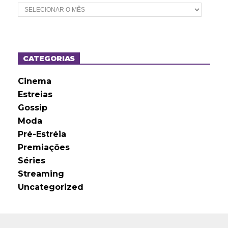
A
r
q
u
i
v
o
CATEGORIAS
s
Cinema
Estreias
Gossip
Moda
Pré-Estréia
Premiações
Séries
Streaming
Uncategorized