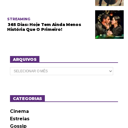
STREAMING
365 Dias: Hoje Tem Ainda Menos
História Que O Primeiro!
ARQUIVOS
A
r
q
u
i
v
o
CATEGORIAS
s
Cinema
Estreias
Gossip