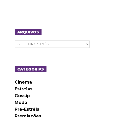
ARQUIVOS
A
r
q
u
i
v
o
CATEGORIAS
s
Cinema
Estreias
Gossip
Moda
Pré-Estréia
Premiações