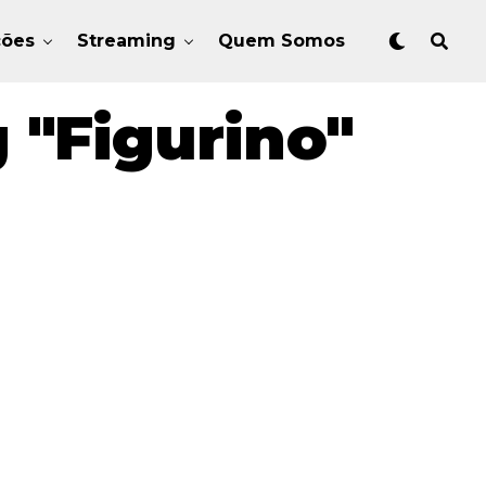
ções
Streaming
Quem Somos
 "Figurino"