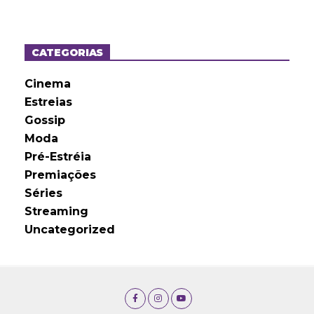
q
u
i
v
o
CATEGORIAS
s
Cinema
Estreias
Gossip
Moda
Pré-Estréia
Premiações
Séries
Streaming
Uncategorized