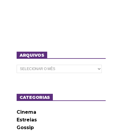
ARQUIVOS
A
r
q
u
i
v
o
CATEGORIAS
s
Cinema
Estreias
Gossip