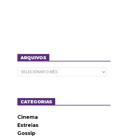
ARQUIVOS
A
r
q
u
i
v
o
CATEGORIAS
s
Cinema
Estreias
Gossip