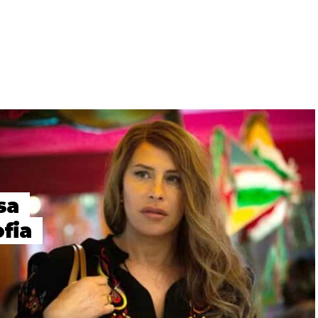
sa
fia