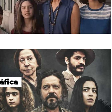
áfica