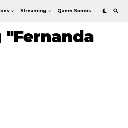
ções
Streaming
Quem Somos
g "Fernanda