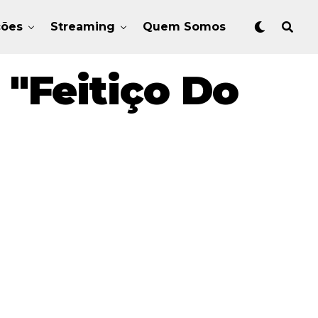
ções
Streaming
Quem Somos
"Feitiço Do