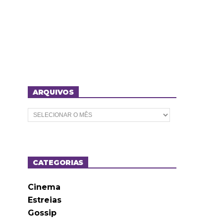
ARQUIVOS
A
r
q
u
i
v
o
CATEGORIAS
s
Cinema
Estreias
Gossip