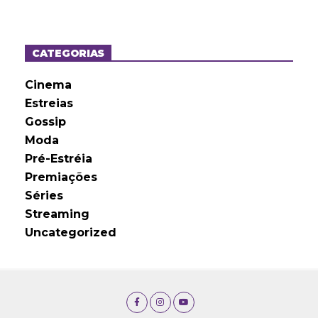
q
u
i
v
o
CATEGORIAS
s
Cinema
Estreias
Gossip
Moda
Pré-Estréia
Premiações
Séries
Streaming
Uncategorized