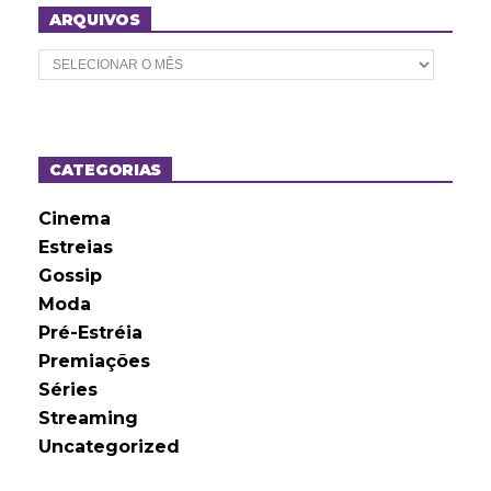
ARQUIVOS
A
r
q
u
i
v
o
CATEGORIAS
s
Cinema
Estreias
Gossip
Moda
Pré-Estréia
Premiações
Séries
Streaming
Uncategorized