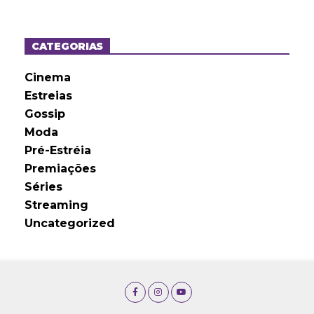
u
i
v
o
CATEGORIAS
s
Cinema
Estreias
Gossip
Moda
Pré-Estréia
Premiações
Séries
Streaming
Uncategorized