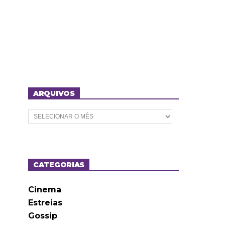
ARQUIVOS
A
r
q
u
i
v
o
CATEGORIAS
s
Cinema
Estreias
Gossip