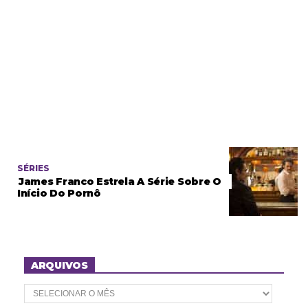
SÉRIES
James Franco Estrela A Série Sobre O
Início Do Pornô
ARQUIVOS
A
r