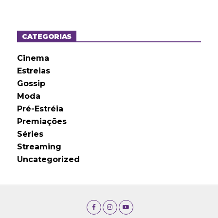
q
u
i
v
o
CATEGORIAS
s
Cinema
Estreias
Gossip
Moda
Pré-Estréia
Premiações
Séries
Streaming
Uncategorized