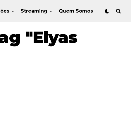
ções
Streaming
Quem Somos
ag "Elyas