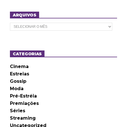
ARQUIVOS
A
r
q
u
i
v
o
CATEGORIAS
s
Cinema
Estreias
Gossip
Moda
Pré-Estréia
Premiações
Séries
Streaming
Uncategorized