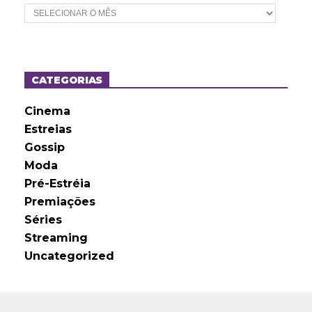
A
r
q
u
i
v
o
CATEGORIAS
s
Cinema
Estreias
Gossip
Moda
Pré-Estréia
Premiações
Séries
Streaming
Uncategorized