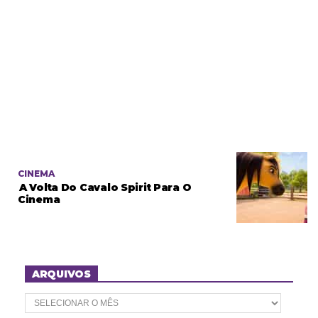
CINEMA
A Volta Do Cavalo Spirit Para O
Cinema
ARQUIVOS
A
r