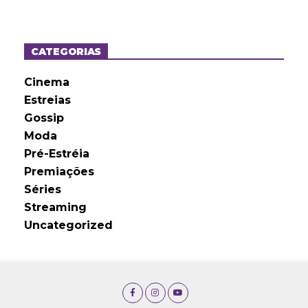
q
u
i
v
o
CATEGORIAS
s
Cinema
Estreias
Gossip
Moda
Pré-Estréia
Premiações
Séries
Streaming
Uncategorized