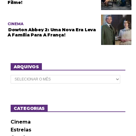
Filme!
CINEMA
Dowton Abbey 2: Uma Nova Era Leva
A Família Para A França!
ARQUIVOS
A
r
q
u
i
v
o
CATEGORIAS
s
Cinema
Estreias