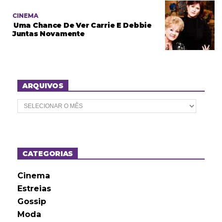
CINEMA
Uma Chance De Ver Carrie E Debbie
Juntas Novamente
ARQUIVOS
A
r
q
u
i
v
o
CATEGORIAS
s
Cinema
Estreias
Gossip
Moda