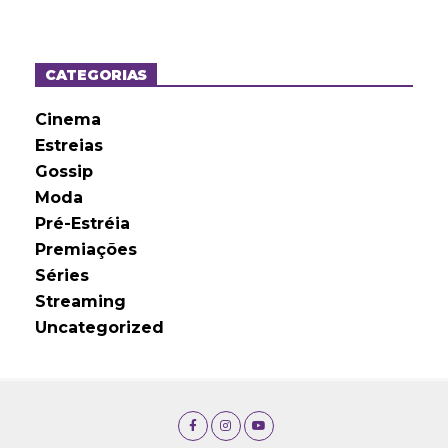
q
u
i
v
o
CATEGORIAS
s
Cinema
Estreias
Gossip
Moda
Pré-Estréia
Premiações
Séries
Streaming
Uncategorized