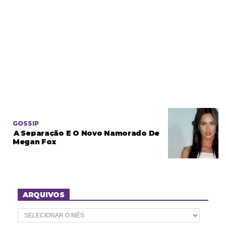
GOSSIP
A Separação E O Novo Namorado De
Megan Fox
ARQUIVOS
A
r