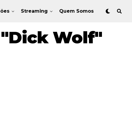
ções
Streaming
Quem Somos
"Dick Wolf"