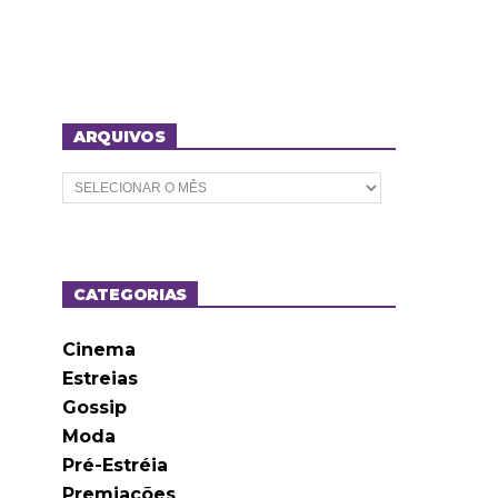
ARQUIVOS
A
r
q
u
i
v
o
CATEGORIAS
s
Cinema
Estreias
Gossip
Moda
Pré-Estréia
Premiações