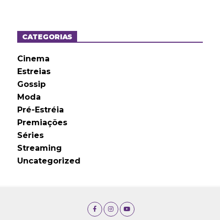
q
u
i
v
o
CATEGORIAS
s
Cinema
Estreias
Gossip
Moda
Pré-Estréia
Premiações
Séries
Streaming
Uncategorized