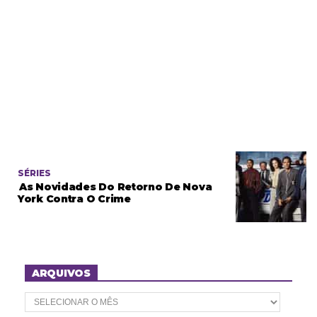
SÉRIES
As Novidades Do Retorno De Nova
York Contra O Crime
ARQUIVOS
A
r