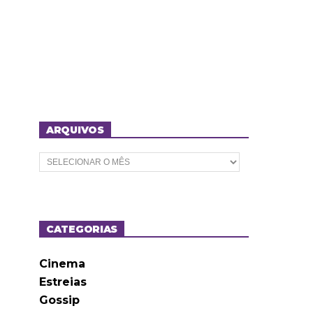
ARQUIVOS
A
r
q
u
i
v
o
CATEGORIAS
s
Cinema
Estreias
Gossip