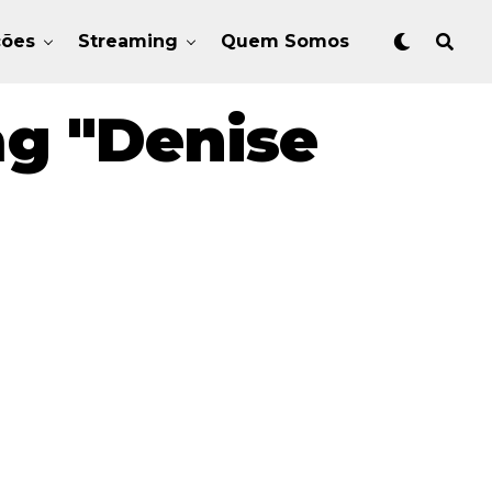
ções
Streaming
Quem Somos
ag "Denise