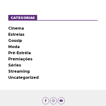
q
u
i
v
o
CATEGORIAS
s
Cinema
Estreias
Gossip
Moda
Pré-Estréia
Premiações
Séries
Streaming
Uncategorized