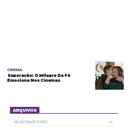
CINEMA
Superação: O Milagre Da Fé
Emociona Nos Cinemas
ARQUIVOS
A
r