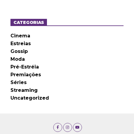
q
u
i
v
o
CATEGORIAS
s
Cinema
Estreias
Gossip
Moda
Pré-Estréia
Premiações
Séries
Streaming
Uncategorized