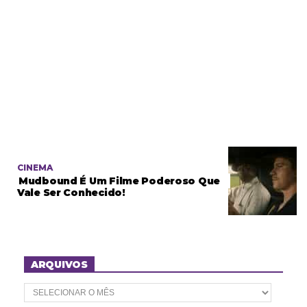
CINEMA
Mudbound É Um Filme Poderoso Que
Vale Ser Conhecido!
ARQUIVOS
A
r