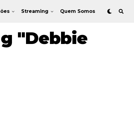
ções
Streaming
Quem Somos
ag "Debbie