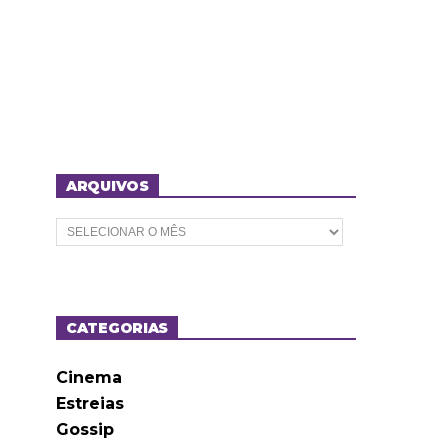
ARQUIVOS
A
r
q
u
i
v
o
CATEGORIAS
s
Cinema
Estreias
Gossip