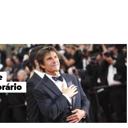
e
rário