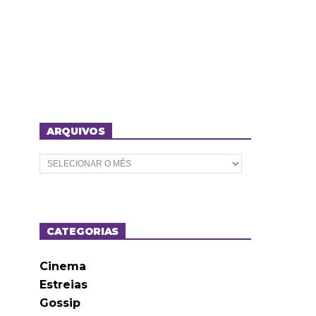
ARQUIVOS
A
r
q
u
i
v
o
CATEGORIAS
s
Cinema
Estreias
Gossip