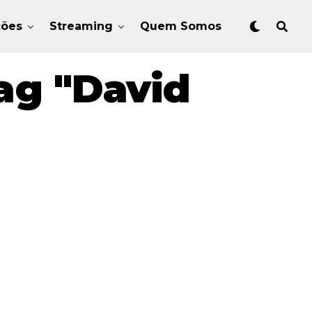
ções
Streaming
Quem Somos
ag "David