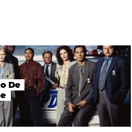
no De
me