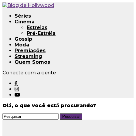
Séries
Cinema
Estreias
Pré-Estréia
Gossip
Moda
Premiações
Streaming
Quem Somos
Conecte com a gente
Olá, o que você está procurando?