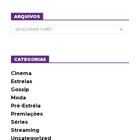
ARQUIVOS
A
r
q
u
i
v
o
CATEGORIAS
s
Cinema
Estreias
Gossip
Moda
Pré-Estréia
Premiações
Séries
Streaming
Uncategorized