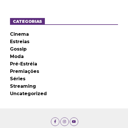
q
u
i
v
o
CATEGORIAS
s
Cinema
Estreias
Gossip
Moda
Pré-Estréia
Premiações
Séries
Streaming
Uncategorized