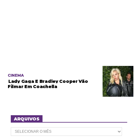
CINEMA
Lady Gaga E Bradley Cooper Vão
Filmar Em Coachella
ARQUIVOS
A
r