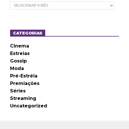
A
r
q
u
i
v
o
CATEGORIAS
s
Cinema
Estreias
Gossip
Moda
Pré-Estréia
Premiações
Séries
Streaming
Uncategorized