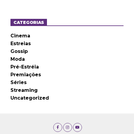
q
u
i
v
o
CATEGORIAS
s
Cinema
Estreias
Gossip
Moda
Pré-Estréia
Premiações
Séries
Streaming
Uncategorized