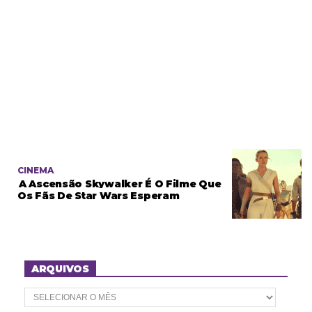
CINEMA
A Ascensão Skywalker É O Filme Que
Os Fãs De Star Wars Esperam
ARQUIVOS
A
r