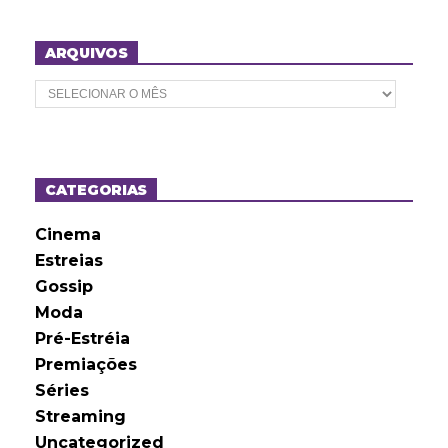
ARQUIVOS
A
r
q
u
i
v
o
CATEGORIAS
s
Cinema
Estreias
Gossip
Moda
Pré-Estréia
Premiações
Séries
Streaming
Uncategorized