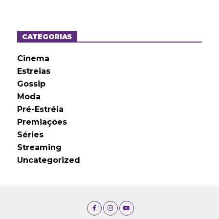
q
u
i
v
o
CATEGORIAS
s
Cinema
Estreias
Gossip
Moda
Pré-Estréia
Premiações
Séries
Streaming
Uncategorized