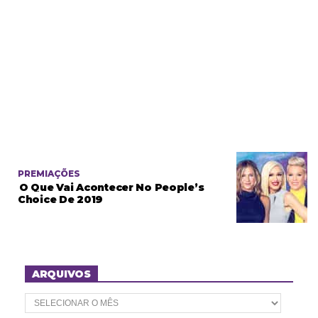
PREMIAÇÕES
O Que Vai Acontecer No People’s
Choice De 2019
ARQUIVOS
A
r