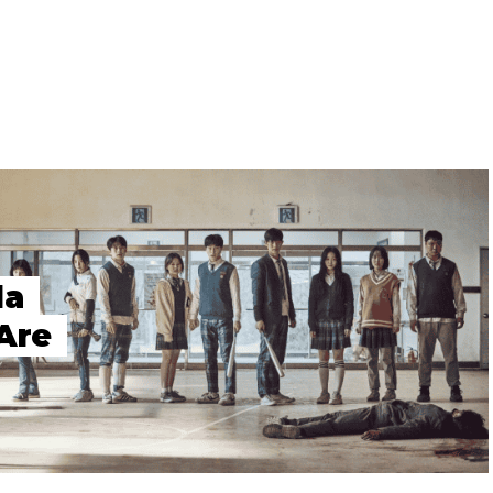
la
Are