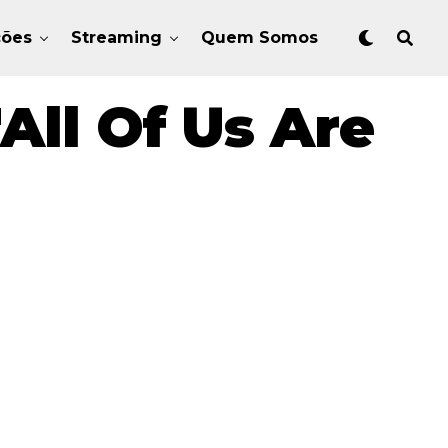
ções
Streaming
Quem Somos
All Of Us Are