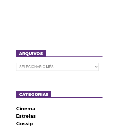
ARQUIVOS
A
r
q
u
i
v
o
CATEGORIAS
s
Cinema
Estreias
Gossip