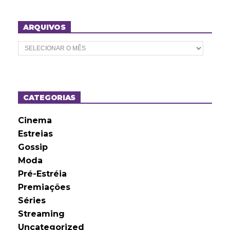
ARQUIVOS
A
r
q
u
i
v
o
CATEGORIAS
s
Cinema
Estreias
Gossip
Moda
Pré-Estréia
Premiações
Séries
Streaming
Uncategorized