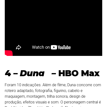
4 –
Duna
–
HBO Max
Foram 10 indicações. Além de filme, Duna concorre com
roteiro adaptado, fotografia, figurino, cabelo e
maquiagem, montagem, trilha sonora, design de
produção, efeitos visuais e som. O personagem central é