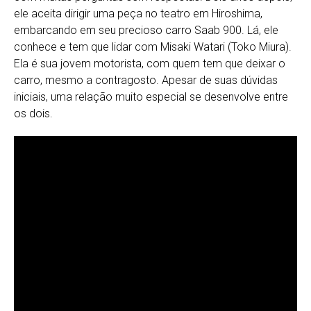
ele aceita dirigir uma peça no teatro em Hiroshima,
embarcando em seu precioso carro Saab 900. Lá, ele
conhece e tem que lidar com Misaki Watari (Toko Miura).
Ela é sua jovem motorista, com quem tem que deixar o
carro, mesmo a contragosto. Apesar de suas dúvidas
iniciais, uma relação muito especial se desenvolve entre
os dois.