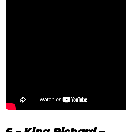
6 –
King Richard
–