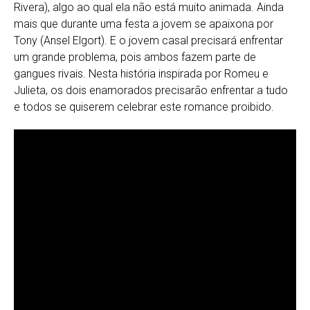
Rivera), algo ao qual ela não está muito animada. Ainda
mais que durante uma festa a jovem se apaixona por
Tony (Ansel Elgort). E o jovem casal precisará enfrentar
um grande problema, pois ambos fazem parte de
gangues rivais. Nesta história inspirada por Romeu e
Julieta, os dois enamorados precisarão enfrentar a tudo
e todos se quiserem celebrar este romance proibido.