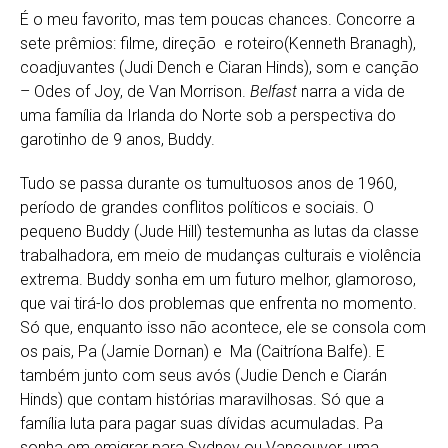
É o meu favorito, mas tem poucas chances. Concorre a
sete prêmios: filme, direção e roteiro(Kenneth Branagh),
coadjuvantes (Judi Dench e Ciaran Hinds), som e canção
– Odes of Joy, de Van Morrison.
Belfast
narra a vida de
uma família da Irlanda do Norte sob a perspectiva do
garotinho de 9 anos, Buddy.
Tudo se passa durante os tumultuosos anos de 1960,
período de grandes conflitos políticos e sociais. O
pequeno Buddy (Jude Hill) testemunha as lutas da classe
trabalhadora, em meio de mudanças culturais e violência
extrema. Buddy sonha em um futuro melhor, glamoroso,
que vai tirá-lo dos problemas que enfrenta no momento.
Só que, enquanto isso não acontece, ele se consola com
os pais, Pa (Jamie Dornan) e Ma (Caitríona Balfe). E
também junto com seus avós (Judie Dench e Ciarán
Hinds) que contam histórias maravilhosas. Só que a
família luta para pagar suas dívidas acumuladas. Pa
sonha em emigrar para Sydney ou Vancouver, uma