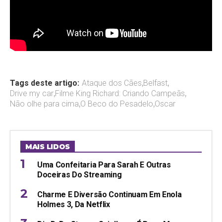
Tags deste artigo:
Ataque dos Cães
,
Belfast
,
Drive my car
,
Filme King Richard: Criando Campeãs
,
Não olhe para cima
,
O Beco do Pesadelo
,
Oscar
MAIS LIDOS
Uma Confeitaria Para Sarah E Outras
Doceiras Do Streaming
Charme E Diversão Continuam Em Enola
Holmes 3, Da Netflix