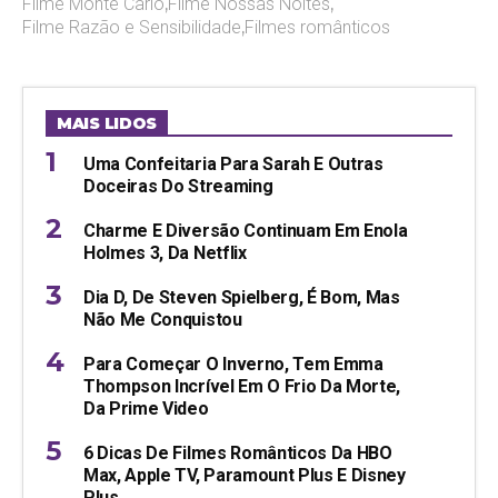
Filme Monte Carlo
,
Filme Nossas Noites
,
Filme Razão e Sensibilidade
,
Filmes românticos
MAIS LIDOS
Uma Confeitaria Para Sarah E Outras
Doceiras Do Streaming
Charme E Diversão Continuam Em Enola
Holmes 3, Da Netflix
Dia D, De Steven Spielberg, É Bom, Mas
Não Me Conquistou
Para Começar O Inverno, Tem Emma
Thompson Incrível Em O Frio Da Morte,
Da Prime Video
6 Dicas De Filmes Românticos Da HBO
Max, Apple TV, Paramount Plus E Disney
Plus