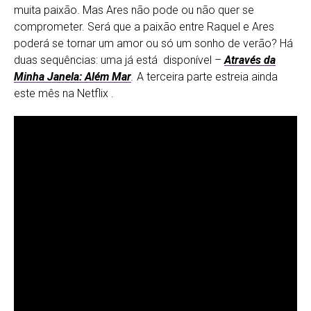
muita paixão. Mas Ares não pode ou não quer se
comprometer. Será que a paixão entre Raquel e Ares
poderá se tornar um amor ou só um sonho de verão? Há
duas sequências: uma já está disponível –
Através da
Minha Janela: Além Mar
.
A terceira parte estreia ainda
este mês na Netflix .