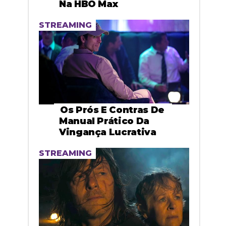
Na HBO Max
STREAMING
Os Prós E Contras De
Manual Prático Da
Vingança Lucrativa
STREAMING