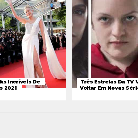
ks Incríveis De
Três Estrelas Da TV 
s 2021
Voltar Em Novas Séri