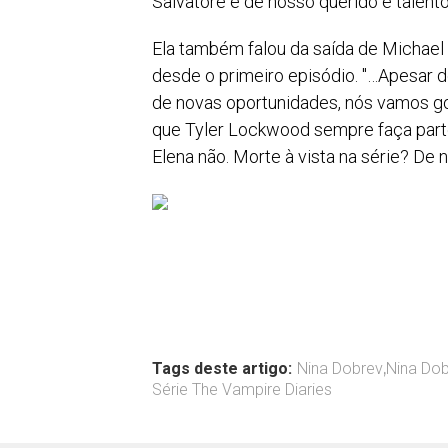
Salvatore e de nosso querido e talent
Ela também falou da saída de Michael 
desde o primeiro episódio. "…Apesar 
de novas oportunidades, nós vamos go
que Tyler Lockwood sempre faça parte 
Elena não. Morte à vista na série? De 
Tags deste artigo:
Nina Dobrev
,
Nina Dob
Série The Vampire Diaries