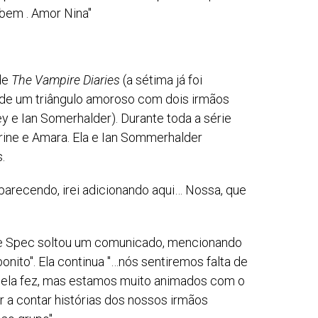
bem . Amor Nina"
 de
The Vampire Diaries
(a sétima já foi
e de um triângulo amoroso com dois irmãos
 e Ian Somerhalder). Durante toda a série
rine e Amara. Ela e Ian Sommerhalder
s.
arecendo, irei adicionando aqui… Nossa, que
ie Spec soltou um comunicado, mencionando
onito". Ela continua "…nós sentiremos falta de
 ela fez, mas estamos muito animados com o
r a contar histórias dos nossos irmãos