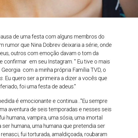
r causa de uma festa com alguns membros do
um rumor que Nina Dobrev deixaria a série, onde
 adeus, outros com emoção davam o tom da
 de confirmar em seu Instagram. " Eu tive o mais
 Georgia com a minha própria Família TVD, o
es
. Eu quero ser a primeira a dizer a vocês que
eriado, foi uma festa de adeus."
spedida é emocionante e continua…"Eu sempre
 uma aventura de seis temporadas e nesses seis
 fui humana, vampira, uma sósia, uma imortal
a ser humana, uma humana que pretendia ser
 renasci, fui torturada, amaldiçoada, roubaram