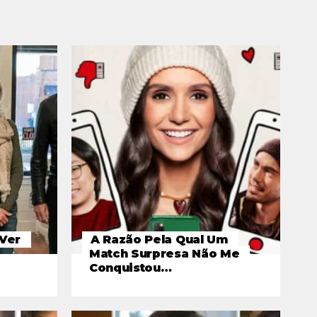
Ver
A Razão Pela Qual Um
Match Surpresa Não Me
Conquistou…