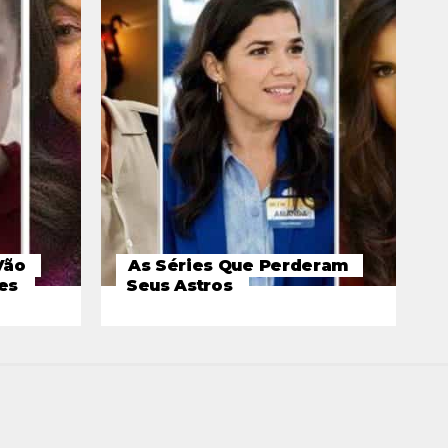
Vão
As Séries Que Perderam
es
Seus Astros