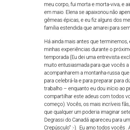
meu corpo, fui morta e morta-viva, e ai
em maio. Elena se apaixonou não ape
gêmeas épicas, e eu fiz alguns dos me
família estendida que amarei para sem
Há ainda mais antes que terminemos, 
minhas experiências durante o próxi
temporada (Eu dei uma entrevista excl
muito entusiasmada para que vocês a 
acompanharem a montanha-russa que é 
para celebrá-la e para preparar para di
trabalho – enquanto eu dou início ao p
compartilhar este adeus com todos vo
começo). Vocês, os mais incríveis fãs
que qualquer um poderia imaginar set
Degrassi do Canadá apareceu para um 
Crepúsculo" :-). Eu amo todos vocês 