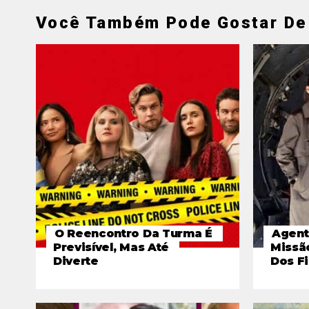
Você Também Pode Gostar De
O Reencontro Da Turma É
Agent
Previsível, Mas Até
Missã
Diverte
Dos F