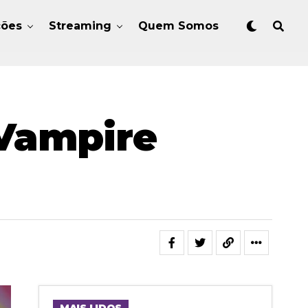
ções
Streaming
Quem Somos
 Vampire