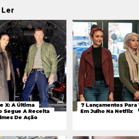
 Ler
e X: A Última
7 Lançamentos Para 
o Segue A Receita
Em Julho Na Netflix
ilmes De Ação