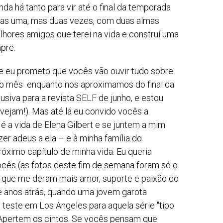
nda há tanto para vir até o final da temporada
nas uma, mas duas vezes, com duas almas
lhores amigos que terei na vida e construí uma
pre.
e eu prometo que vocês vão ouvir tudo sobre
mo mês enquanto nos aproximamos do final da
usiva para a revista SELF de junho, e estou
vejam!). Mas até lá eu convido vocês a
a vida de Elena Gilbert e se juntem a mim
zer adeus a ela – e à minha família do
róximo capítulo de minha vida. Eu queria
cês (as fotos deste fim de semana foram só o
, que me deram mais amor, suporte e paixão do
e anos atrás, quando uma jovem garota
teste em Los Angeles para aquela série "tipo
. Apertem os cintos. Se vocês pensam que