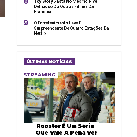
Toy Story 5 Está No Mesmo Nível
Delicioso Do Outros Filmes Da
Franquia
O Entretenimento Leve E
Surpreendente De Quatro Estações Da
Netflix
ÚLTIMAS NOTÍCIAS
STREAMING
Rooster É Um Série
Que Vale A Pena Ver