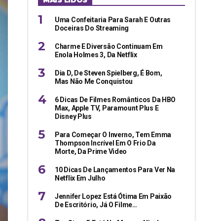
MAIS LIDOS
Uma Confeitaria Para Sarah E Outras
Doceiras Do Streaming
Charme E Diversão Continuam Em
Enola Holmes 3, Da Netflix
Dia D, De Steven Spielberg, É Bom,
Mas Não Me Conquistou
6 Dicas De Filmes Românticos Da HBO
Max, Apple TV, Paramount Plus E
Disney Plus
Para Começar O Inverno, Tem Emma
Thompson Incrível Em O Frio Da
Morte, Da Prime Video
10 Dicas De Lançamentos Para Ver Na
Netflix Em Julho
Jennifer Lopez Está Ótima Em Paixão
De Escritório, Já O Filme…