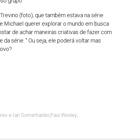
oso grupo"
Trevino (foto), que também estava na série
de Michael querer explorar o mundo em busca
star de achar maneiras criativas de fazer com
da série. " Ou seja, ele poderá voltar mas
novo?
rev e Ian Somerhalder
,
Paul Wesley
,