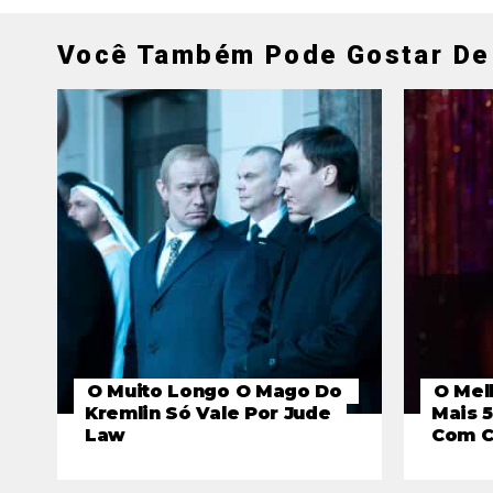
Você Também Pode Gostar De
O Muito Longo O Mago Do
O Mel
Kremlin Só Vale Por Jude
Mais 
Law
Com C