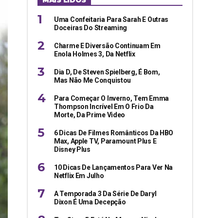
MAIS LIDOS
Uma Confeitaria Para Sarah E Outras
Doceiras Do Streaming
Charme E Diversão Continuam Em
Enola Holmes 3, Da Netflix
Dia D, De Steven Spielberg, É Bom,
Mas Não Me Conquistou
Para Começar O Inverno, Tem Emma
Thompson Incrível Em O Frio Da
Morte, Da Prime Video
6 Dicas De Filmes Românticos Da HBO
Max, Apple TV, Paramount Plus E
Disney Plus
10 Dicas De Lançamentos Para Ver Na
Netflix Em Julho
A Temporada 3 Da Série De Daryl
Dixon É Uma Decepção