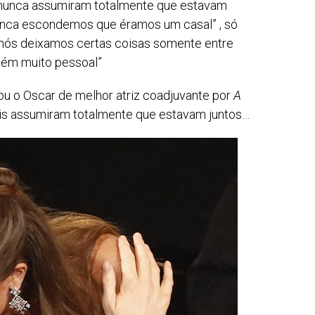
 nunca assumiram totalmente que estavam
nunca escondemos que éramos um casal” , só
 nós deixamos certas coisas somente entre
mbém muito pessoal”
ou o Oscar de melhor atriz coadjuvante por
A
is assumiram totalmente que estavam juntos…