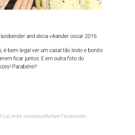
 é bem legal ver um casal tão lindo e bonito
rem ficar juntos. E em outra foto do
izes! Parabéns!!
A Luz entre oceanos
,
Michael Fassbender
,