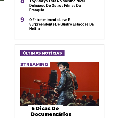
Toy Story 5 Está No Mesmo Nível
Delicioso Do Outros Filmes Da
Franquia
O Entretenimento Leve E
Surpreendente De Quatro Estações Da
Netflix
ÚLTIMAS NOTÍCIAS
STREAMING
6 Dicas De
Documentários