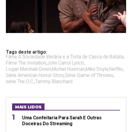
Tags deste artigo:
Filme A Sociedade literária e a Torta de Casca de Batata
,
Filme The Invitation
,
John Carrol Lynch
,
Logan Marshall-Green
,
Michiel Huisman
,
Mike Doyle
,
Netflix
,
Série American Horror Story
,
Série Game of Thrones
,
série The O.C.
,
Tammy Blanchard
MAIS LIDOS
Uma Confeitaria Para Sarah E Outras
Doceiras Do Streaming