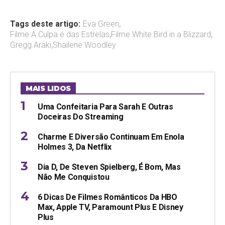
Tags deste artigo:
Eva Green
,
Filme A Culpa é das Estrelas
,
Filme White Bird in a Blizzard
,
Gregg Araki
,
Shailene Woodley
MAIS LIDOS
Uma Confeitaria Para Sarah E Outras
Doceiras Do Streaming
Charme E Diversão Continuam Em Enola
Holmes 3, Da Netflix
Dia D, De Steven Spielberg, É Bom, Mas
Não Me Conquistou
6 Dicas De Filmes Românticos Da HBO
Max, Apple TV, Paramount Plus E Disney
Plus