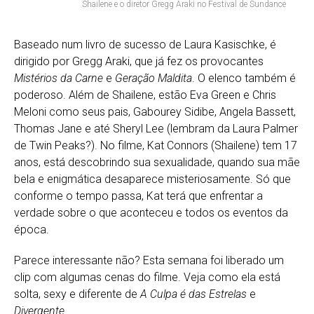
Shailene e o diretor Gregg Araki no Festival de Sundance
Baseado num livro de sucesso de Laura Kasischke, é
dirigido por Gregg Araki, que já fez os provocantes
Mistérios da Carne
e
Geração Maldita
. O elenco também é
poderoso. Além de Shailene, estão Eva Green e Chris
Meloni como seus pais, Gabourey Sidibe, Angela Bassett,
Thomas Jane e até Sheryl Lee (lembram da Laura Palmer
de Twin Peaks?). No filme, Kat Connors (Shailene) tem 17
anos, está descobrindo sua sexualidade, quando sua mãe
bela e enigmática desaparece misteriosamente. Só que
conforme o tempo passa, Kat terá que enfrentar a
verdade sobre o que aconteceu e todos os eventos da
época.
Parece interessante não? Esta semana foi liberado um
clip com algumas cenas do filme. Veja como ela está
solta, sexy e diferente de
A Culpa é das Estrelas
e
Divergente.
..