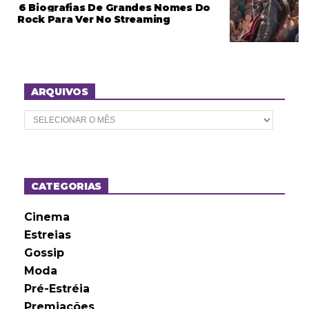
6 Biografias De Grandes Nomes Do
Rock Para Ver No Streaming
ARQUIVOS
A
r
q
u
i
v
o
CATEGORIAS
s
Cinema
Estreias
Gossip
Moda
Pré-Estréia
Premiações