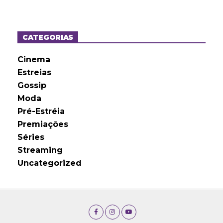
q
u
i
v
o
CATEGORIAS
s
Cinema
Estreias
Gossip
Moda
Pré-Estréia
Premiações
Séries
Streaming
Uncategorized